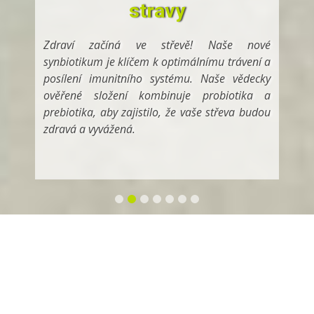
stravy
Zdraví začíná ve střevě! Naše nové
synbiotikum je klíčem k optimálnímu trávení a
posílení imunitního systému. Naše vědecky
ověřené složení kombinuje probiotika a
prebiotika, aby zajistilo, že vaše střeva budou
zdravá a vyvážená.
Klidnou noc, dnes je pátek 7. srpna, svátek má
Lada
, zítra Soběslav
BRITZ CONSULTING