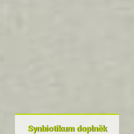
Synbiotikum doplněk