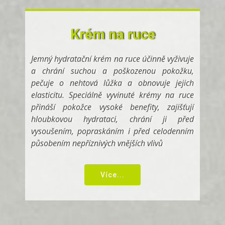
Krém na ruce
Jemný hydratační krém na ruce účinně vyživuje
a chrání suchou a poškozenou pokožku,
pečuje o nehtová lůžka a obnovuje jejich
elasticitu. Speciálně vyvinuté krémy na ruce
přináší pokožce vysoké benefity, zajišťují
hloubkovou hydrataci, chrání ji před
vysoušením, popraskáním i před celodenním
působením nepříznivých vnějších vlivů
Více...